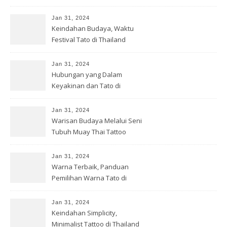
Memukau
Jan 31, 2024
Keindahan Budaya, Waktu
Festival Tato di Thailand
Digelar
Jan 31, 2024
Hubungan yang Dalam
Keyakinan dan Tato di
Thailand
Jan 31, 2024
Warisan Budaya Melalui Seni
Tubuh Muay Thai Tattoo
Thailand
Jan 31, 2024
Warna Terbaik, Panduan
Pemilihan Warna Tato di
Thailand
Jan 31, 2024
Keindahan Simplicity,
Minimalist Tattoo di Thailand