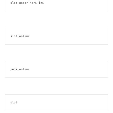
slot gacor hari ini
slot online
judi online
slot