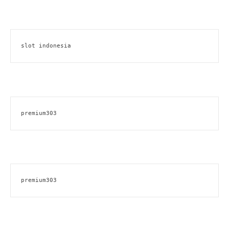
slot indonesia
premium303
premium303