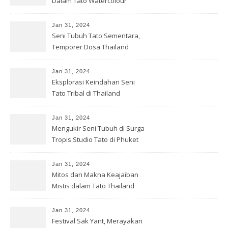
Dalam Tato Watercolour
Thailand
Jan 31, 2024
Seni Tubuh Tato Sementara,
Temporer Dosa Thailand
Jan 31, 2024
Eksplorasi Keindahan Seni
Tato Tribal di Thailand
Jan 31, 2024
Mengukir Seni Tubuh di Surga
Tropis Studio Tato di Phuket
Jan 31, 2024
Mitos dan Makna Keajaiban
Mistis dalam Tato Thailand
Jan 31, 2024
Festival Sak Yant, Merayakan