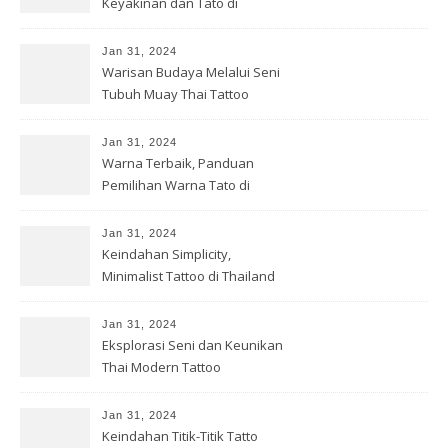
Keyakinan dan Tato di
Thailand
Jan 31, 2024
Warisan Budaya Melalui Seni
Tubuh Muay Thai Tattoo
Thailand
Jan 31, 2024
Warna Terbaik, Panduan
Pemilihan Warna Tato di
Thailand
Jan 31, 2024
Keindahan Simplicity,
Minimalist Tattoo di Thailand
Jan 31, 2024
Eksplorasi Seni dan Keunikan
Thai Modern Tattoo
Jan 31, 2024
Keindahan Titik-Titik Tatto