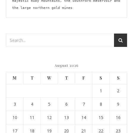
majestic Ruby Mountains, the Southfork Reservoir and 
the large northern gold mines
August 2026
M
T
W
T
F
S
S
1
2
3
4
5
6
7
8
9
10
11
12
13
14
15
16
17
18
19
20
21
22
23