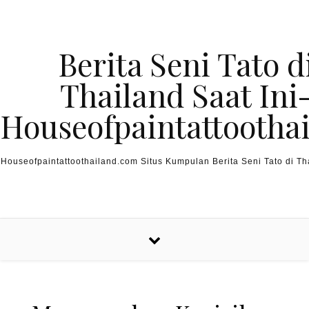
Skip to content
Berita Seni Tato d
Thailand Saat Ini
Houseofpaintattootha
Houseofpaintattoothailand.com Situs Kumpulan Berita Seni Tato di Tha